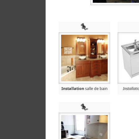
Installation
salle de bain
Installati