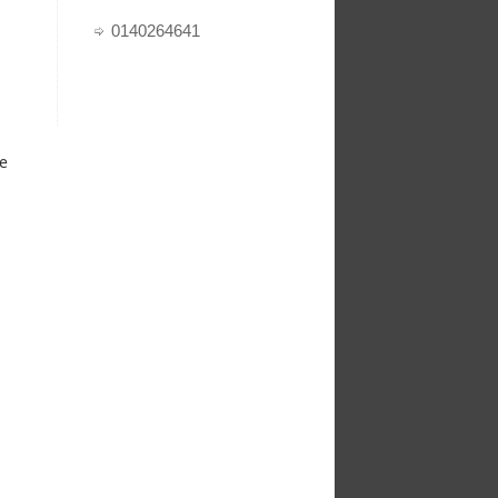
0140264641
te