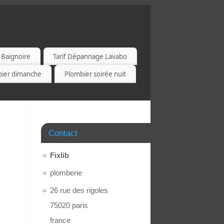
 Baignoire
Tarif Dépannage Lavabo
bier dimanche
Plombier soirée nuit
Contact
Fixlib
plomberie
26 rue des rigoles
75020
paris
france