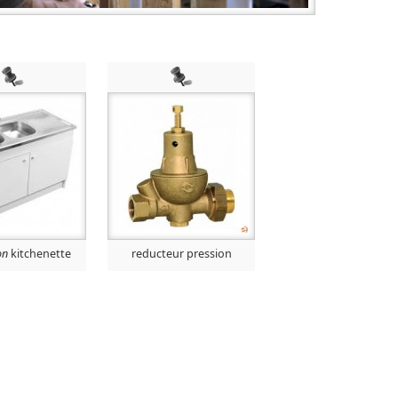
on
kitchenette
reducteur pression